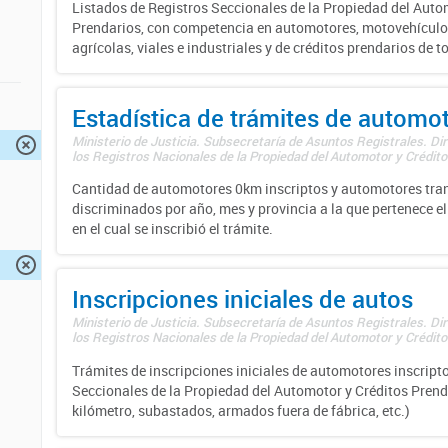
Listados de Registros Seccionales de la Propiedad del Auto
Prendarios, con competencia en automotores, motovehículo
agrícolas, viales e industriales y de créditos prendarios de to
Estadística de trámites de automo
Ministerio de Justicia. Subsecretaría de Asuntos Registrales. Di
los Registros Nacionales de la Propiedad del Automotor y Créditos
Cantidad de automotores 0km inscriptos y automotores tran
discriminados por año, mes y provincia a la que pertenece el
en el cual se inscribió el trámite.
Inscripciones iniciales de autos
Ministerio de Justicia. Subsecretaría de Asuntos Registrales. Di
los Registros Nacionales de la Propiedad del Automotor y Créditos
Trámites de inscripciones iniciales de automotores inscripto
Seccionales de la Propiedad del Automotor y Créditos Prend
kilómetro, subastados, armados fuera de fábrica, etc.)