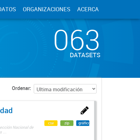
DATOS
ORGANIZACIONES
ACERCA
063
DATASETS
Ordenar
edad
csv
zip
gráfico
rección Nacional de
 ...