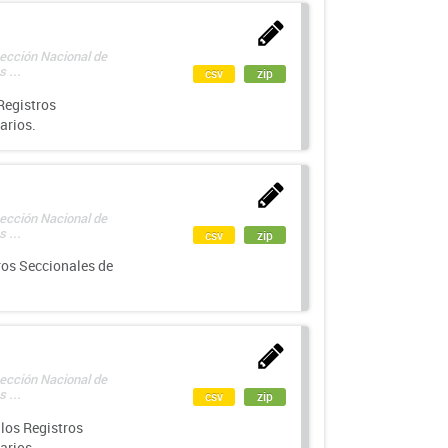
rección Nacional de
 ...
csv
zip
Registros
arios.
rección Nacional de
 ...
csv
zip
ros Seccionales de
rección Nacional de
 ...
csv
zip
los Registros
arios.