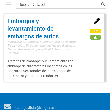
Embargos y
levantamiento de
csv
embargos de autos
zip
Ministerio de Justicia. Subsecretaría de Asuntos
Registrales. Dirección Nacional de los Registros
Nacionales de la Propiedad del Automotor y
Créditos ...
Trámites de embargos y levantamientos de
embargo de automotores inscriptos en los
Registros Seccionales de la Propiedad del
Automotor y Créditos Prendarios.
datosjusticia@jus.gov.ar