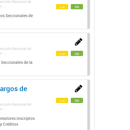
rección Nacional de
 ...
csv
zip
ros Seccionales de
rección Nacional de
 ...
csv
zip
 Seccionales de la
argos de
csv
zip
rección Nacional de
 ...
motores inscriptos
y Créditos