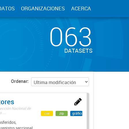
DATOS
ORGANIZACIONES
ACERCA
063
DATASETS
Ordenar
tores
rección Nacional de
 ...
csv
zip
gráfico
sferidos,
 registro seccional