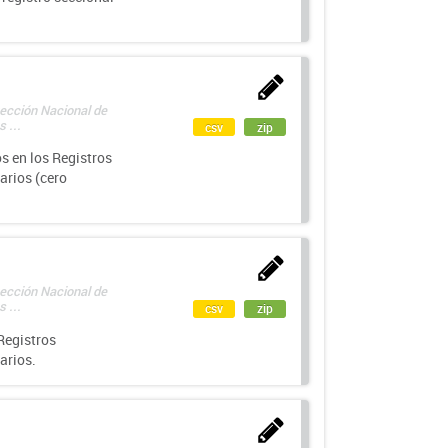
rección Nacional de
 ...
csv
zip
s en los Registros
arios (cero
rección Nacional de
 ...
csv
zip
Registros
arios.