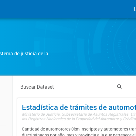
tema de justicia de la
Estadística de trámites de automo
Ministerio de Justicia. Subsecretaría de Asuntos Registrales. Di
los Registros Nacionales de la Propiedad del Automotor y Créditos
Cantidad de automotores 0km inscriptos y automotores tran
discriminados por año, mes y provincia a la que pertenece el