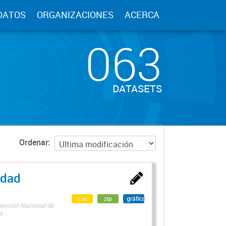
DATOS
ORGANIZACIONES
ACERCA
063
DATASETS
Ordenar
edad
csv
zip
gráfico
rección Nacional de
 ...