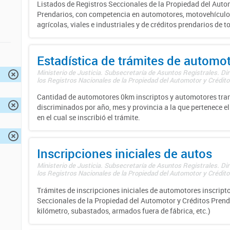
Listados de Registros Seccionales de la Propiedad del Auto
Prendarios, con competencia en automotores, motovehículo
agrícolas, viales e industriales y de créditos prendarios de to
Estadística de trámites de automo
Ministerio de Justicia. Subsecretaría de Asuntos Registrales. Di
los Registros Nacionales de la Propiedad del Automotor y Créditos
Cantidad de automotores 0km inscriptos y automotores tran
discriminados por año, mes y provincia a la que pertenece el
en el cual se inscribió el trámite.
Inscripciones iniciales de autos
Ministerio de Justicia. Subsecretaría de Asuntos Registrales. Di
los Registros Nacionales de la Propiedad del Automotor y Créditos
Trámites de inscripciones iniciales de automotores inscripto
Seccionales de la Propiedad del Automotor y Créditos Prend
kilómetro, subastados, armados fuera de fábrica, etc.)