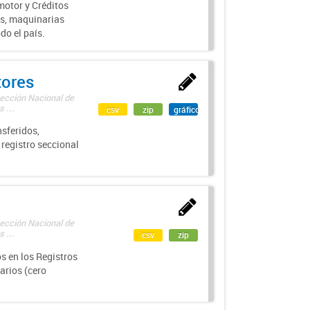
motor y Créditos
s, maquinarias
do el país.
tores
rección Nacional de
 ...
csv
zip
gráfico
sferidos,
 registro seccional
rección Nacional de
 ...
csv
zip
s en los Registros
arios (cero