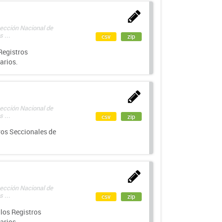
rección Nacional de
 ...
csv
zip
Registros
arios.
rección Nacional de
 ...
csv
zip
ros Seccionales de
rección Nacional de
 ...
csv
zip
los Registros
arios.