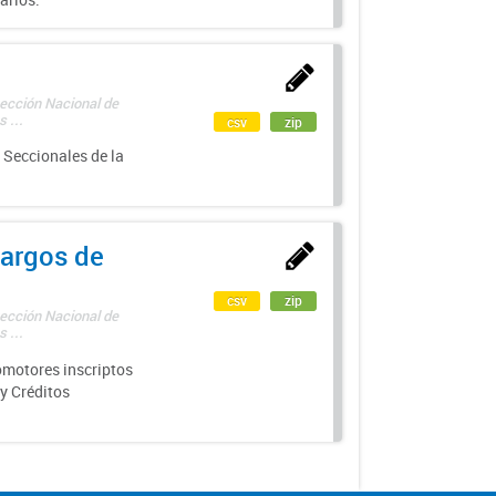
rección Nacional de
 ...
csv
zip
 Seccionales de la
argos de
csv
zip
rección Nacional de
 ...
motores inscriptos
y Créditos