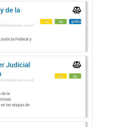
y de la
csv
zip
gráfico
 de Relaciones con el
 Justicia Federal y
r Judicial
n
csv
zip
 de Relaciones con el
 de la
ectivas
 en las etapas de