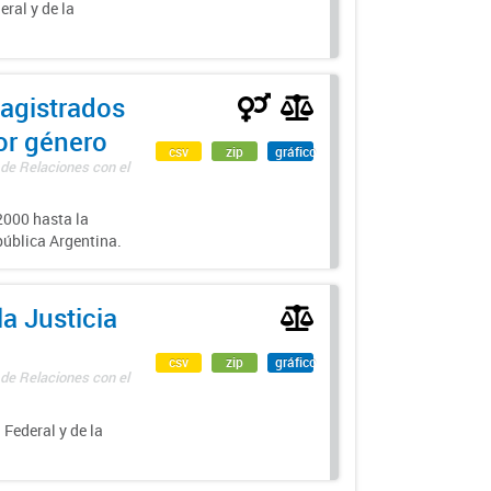
eral y de la
agistrados
por género
csv
zip
gráfico
 de Relaciones con el
000 hasta la
epública Argentina.
a Justicia
csv
zip
gráfico
 de Relaciones con el
 Federal y de la