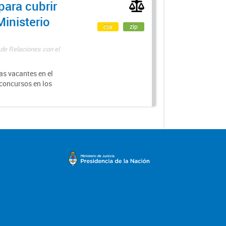
para cubrir
Ministerio
csv
zip
 de Relaciones con el
as vacantes en el
 concursos en los