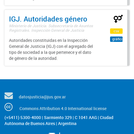
IGJ. Autoridades género
Ministerio de Justicia. Subsecretaría de Asuntos
Registrales. Inspección General de Justicia
csv
gráfico
Autoridades constituidas en la Inspección
General de Justicia (IGJ) con el agregado del
tipo de sociedad a la que pertenece y el dato
de género de la autoridad.
datosjusticia@jus.gov.ar
Commons Attribution 4.0 International license
(+5411) 5300-4000 | Sarmiento 329 | C 1041 AAG | Ciudad
Autónoma de Buenos Aires | Argentina