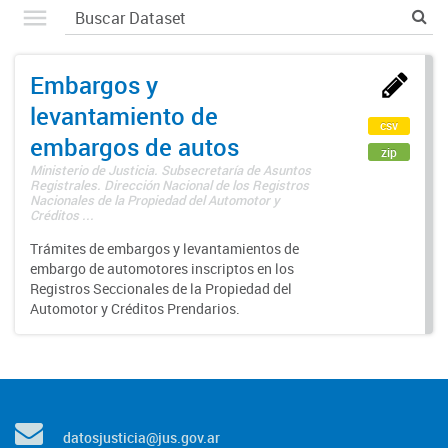
Embargos y
levantamiento de
csv
embargos de autos
zip
Ministerio de Justicia. Subsecretaría de Asuntos
Registrales. Dirección Nacional de los Registros
Nacionales de la Propiedad del Automotor y
Créditos ...
Trámites de embargos y levantamientos de
embargo de automotores inscriptos en los
Registros Seccionales de la Propiedad del
Automotor y Créditos Prendarios.
datosjusticia@jus.gov.ar