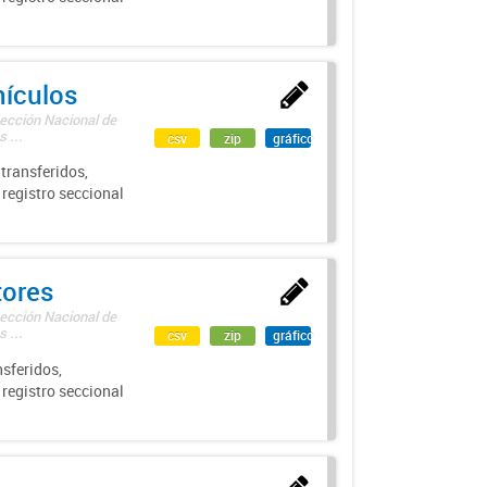
hículos
rección Nacional de
 ...
csv
zip
gráfico
transferidos,
 registro seccional
tores
rección Nacional de
 ...
csv
zip
gráfico
sferidos,
 registro seccional