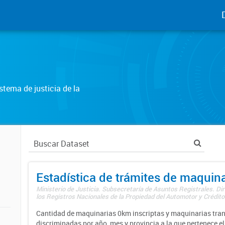
tema de justicia de la
Estadística de trámites de maquina
Ministerio de Justicia. Subsecretaría de Asuntos Registrales. Di
los Registros Nacionales de la Propiedad del Automotor y Créditos
Cantidad de maquinarias 0km inscriptas y maquinarias tran
discriminadas por año, mes y provincia a la que pertenece el