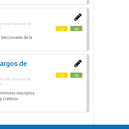
rección Nacional de
 ...
csv
zip
 Seccionales de la
argos de
csv
zip
rección Nacional de
 ...
motores inscriptos
y Créditos