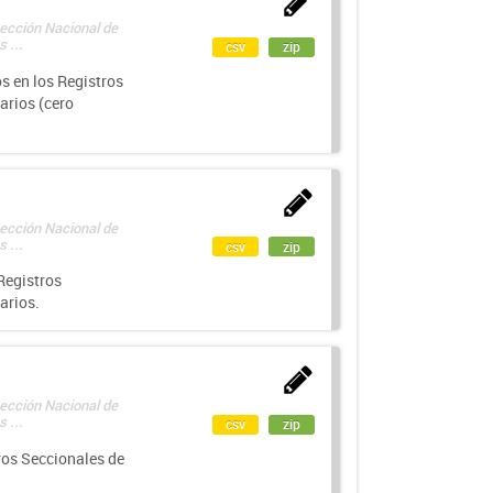
rección Nacional de
 ...
csv
zip
s en los Registros
arios (cero
rección Nacional de
 ...
csv
zip
Registros
arios.
rección Nacional de
 ...
csv
zip
ros Seccionales de