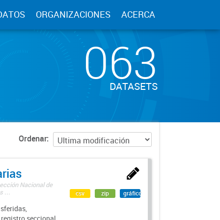
DATOS
ORGANIZACIONES
ACERCA
063
DATASETS
Ordenar
rias
rección Nacional de
 ...
csv
zip
gráfico
sferidas,
 registro seccional