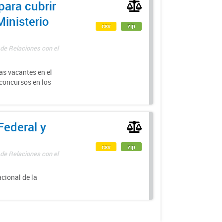
para cubrir
Ministerio
csv
zip
 de Relaciones con el
as vacantes en el
 concursos en los
Federal y
csv
zip
 de Relaciones con el
acional de la