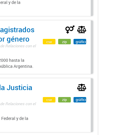
eral y de la
agistrados
por género
csv
zip
gráfico
 de Relaciones con el
000 hasta la
epública Argentina.
a Justicia
csv
zip
gráfico
 de Relaciones con el
 Federal y de la