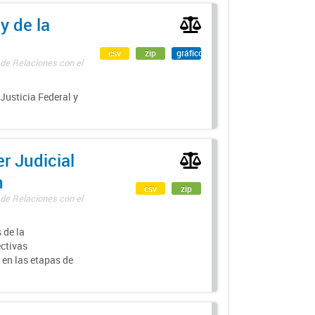
y de la
csv
zip
gráfico
 de Relaciones con el
 Justicia Federal y
r Judicial
n
csv
zip
 de Relaciones con el
 de la
ectivas
 en las etapas de