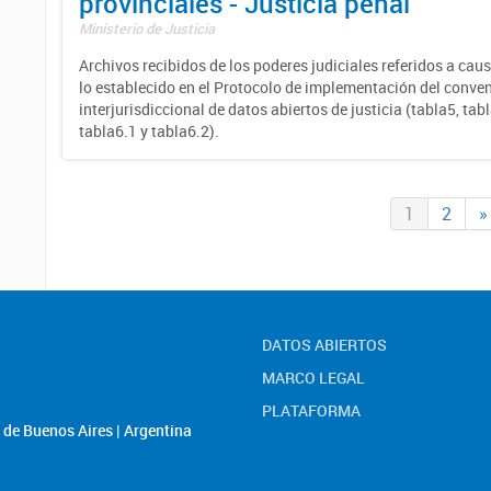
provinciales - Justicia penal
Ministerio de Justicia
Archivos recibidos de los poderes judiciales referidos a ca
lo establecido en el Protocolo de implementación del conve
interjurisdiccional de datos abiertos de justicia (tabla5, tabl
tabla6.1 y tabla6.2).
1
2
»
DATOS ABIERTOS
MARCO LEGAL
PLATAFORMA
de Buenos Aires | Argentina