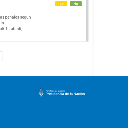
csv
zip
usas penales según
nio
a5.1, tabla6,