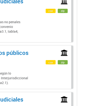
judiciales
csv
zip
sas no penales
 convenio
a3.1, tabla4,
ios públicos
csv
zip
según lo
Interjurisdiccional
la2.1).
judiciales