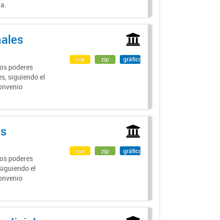
ia.
nales
csv
zip
gráfico
los poderes
s, siguiendo el
Convenio
es
csv
zip
gráfico
los poderes
siguiendo el
Convenio