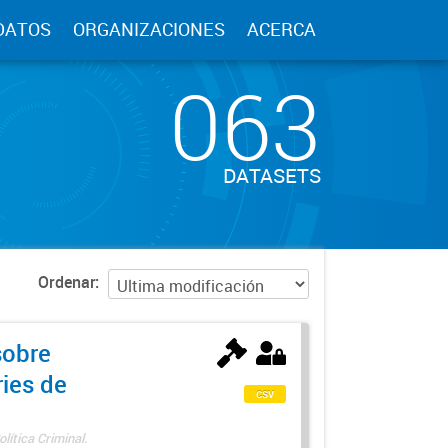
DATOS
ORGANIZACIONES
ACERCA
063
DATASETS
Ordenar
sobre
ries de
csv
lítica Criminal.