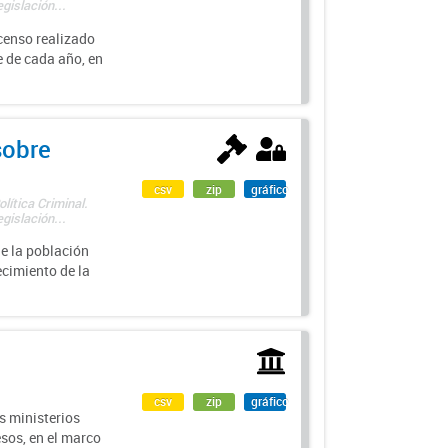
gislación...
 censo realizado
e de cada año, en
sobre
csv
zip
gráfico
lítica Criminal.
gislación...
de la población
ecimiento de la
csv
zip
gráfico
s ministerios
esos, en el marco