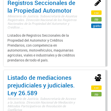
Registros Seccionales de
la Propiedad Automotor
csv
Ministerio de Justicia. Subsecretaría de Asuntos
zip
Registrales. Dirección Nacional de los Registros
Nacionales de la Propiedad del Automotor y
gráfico
Créditos ...
Listados de Registros Seccionales de la
Propiedad del Automotor y Créditos
Prendarios, con competencia en
automotores, motovehículos, maquinarias
agrícolas, viales e industriales y de créditos
prendarios de todo el país.
Listado de mediaciones
prejudiciales y judiciales.
csv
Ley 26.589
zip
Ministerio de Justicia. Subsecretaría de Acceso
a la Justicia. Dirección Nacional de Mediación y
Métodos Participativos de Resolución de
Conflictos