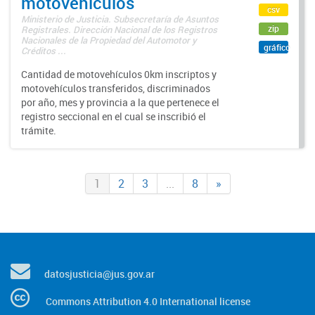
motovehículos
csv
Ministerio de Justicia. Subsecretaría de Asuntos
zip
Registrales. Dirección Nacional de los Registros
Nacionales de la Propiedad del Automotor y
gráfico
Créditos ...
Cantidad de motovehículos 0km inscriptos y
motovehículos transferidos, discriminados
por año, mes y provincia a la que pertenece el
registro seccional en el cual se inscribió el
trámite.
1
2
3
...
8
»
datosjusticia@jus.gov.ar
Commons Attribution 4.0 International license